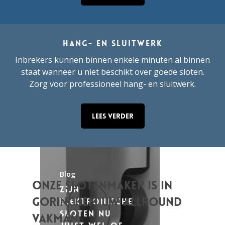
Kan ik zelf een
extra slot op
de voordeur
monteren?
Hang- en sluitwerk
Inbrekers kunnen binnen enkele minuten al binnen
Read
staat wanneer u niet beschikt over goede sloten.
Article
Zorg voor professioneel hang- en sluitwerk.
Lees verder
Blog
Onze slotenmaker is in
Zijn
Gorinchem uw allround
elektronische
sloten nu
vakman