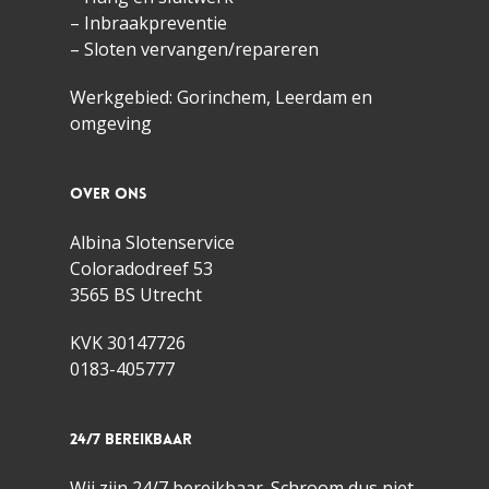
– Inbraakpreventie
– Sloten vervangen/repareren
Werkgebied: Gorinchem,
Leerdam
en
omgeving
Over ons
Albina Slotenservice
Coloradodreef 53
3565 BS Utrecht
KVK 30147726
0183-405777
24/7 bereikbaar
Wij zijn 24/7 bereikbaar. Schroom dus niet